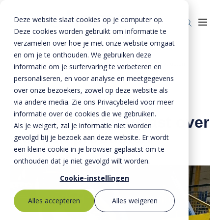
Deze website slaat cookies op je computer op.
Deze cookies worden gebruikt om informatie te
verzamelen over hoe je met onze website omgaat
en om je te onthouden. We gebruiken deze
Home
»
Nieuws
»
Michal is enthousiast over werk en producten
informatie om je surfervaring te verbeteren en
Producten
personaliseren, en voor analyse en meetgegevens
over onze bezoekers, zowel op deze website als
Riolering
Oplossingen
via andere media. Zie ons Privacybeleid voor meer
2 april 2026
Bestrating
informatie over de cookies die we gebruiken.
BTE Groep
Michal is enthousiast over
Als je weigert, zal je informatie niet worden
werk en producten
Onze verhalen
gevolgd bij je bezoek aan deze website. Er wordt
een kleine cookie in je browser geplaatst om te
Over ons
onthouden dat je niet gevolgd wilt worden.
Historie
Contact
Cookie-instellingen
MVO
Alles accepteren
Alles weigeren
Kernwaarden
Bestekservice