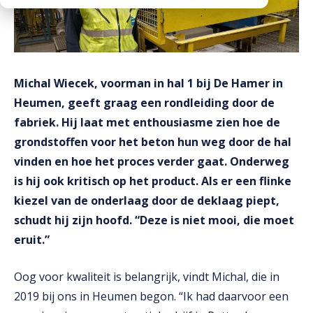
Downloads
Mission statement
Werken bij
Toeslagen
HVO toeslag
Michal Wiecek, voorman in hal 1 bij De Hamer in
Heumen, geeft graag een rondleiding door de
Dieseltoeslag
fabriek. Hij laat met enthousiasme zien hoe de
grondstoffen voor het beton hun weg door de hal
vinden en hoe het proces verder gaat. Onderweg
is hij ook kritisch op het product. Als er een flinke
kiezel van de onderlaag door de deklaag piept,
schudt hij zijn hoofd. “Deze is niet mooi, die moet
eruit.”
Oog voor kwaliteit is belangrijk, vindt Michal, die in
2019 bij ons in Heumen begon. “Ik had daarvoor een