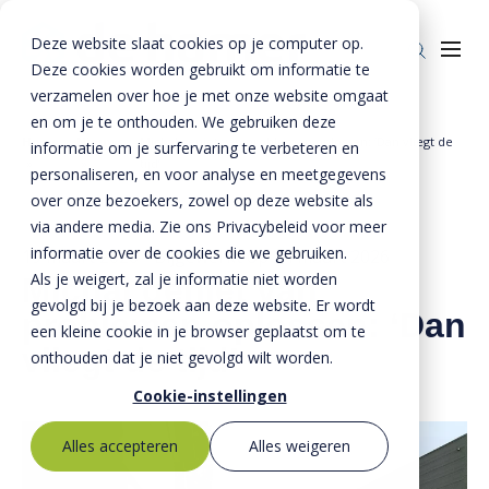
Deze website slaat cookies op je computer op.
Deze cookies worden gebruikt om informatie te
verzamelen over hoe je met onze website omgaat
en om je te onthouden. We gebruiken deze
Home
Nieuws
Michal geniet van problemen oplossen: ‘Dan vliegt de
informatie om je surfervaring te verbeteren en
Producten
»
»
tijd’
personaliseren, en voor analyse en meetgegevens
over onze bezoekers, zowel op deze website als
Riolering
Oplossingen
via andere media. Zie ons Privacybeleid voor meer
Bestrating
informatie over de cookies die we gebruiken.
BTE Groep
19 maart 2026
- Bijgewerkt op
24 maart 2026
Als je weigert, zal je informatie niet worden
Michal geniet van
Onze verhalen
gevolgd bij je bezoek aan deze website. Er wordt
problemen oplossen: ‘Dan
een kleine cookie in je browser geplaatst om te
Over ons
vliegt de tijd’
onthouden dat je niet gevolgd wilt worden.
Historie
Contact
Cookie-instellingen
MVO
Alles accepteren
Alles weigeren
Kernwaarden
Bestekservice