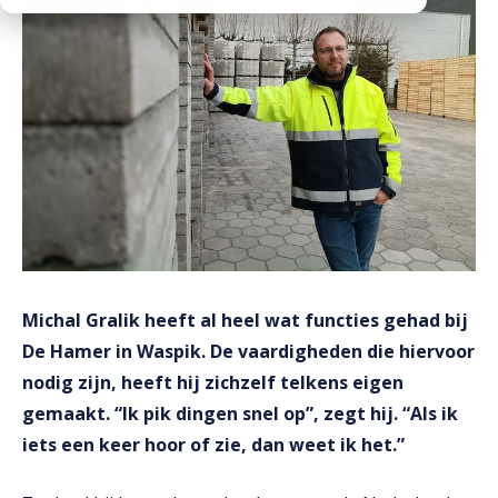
Downloads
Mission statement
Werken bij
Toeslagen
HVO toeslag
Dieseltoeslag
Michal Gralik heeft al heel wat functies gehad bij
De Hamer in Waspik. De vaardigheden die hiervoor
nodig zijn, heeft hij zichzelf telkens eigen
gemaakt. “Ik pik dingen snel op”, zegt hij. “Als ik
iets een keer hoor of zie, dan weet ik het.”