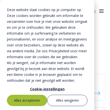
Deze website slaat cookies op je computer op.
Deze cookies worden gebruikt om informatie te
verzamelen over hoe je met onze website omgaat
en om je te onthouden. We gebruiken deze
Home
»
Producten
»
Riolering
»
informatie om je surfervaring te verbeteren en
Rioolbuizen
»
Ei buizen
Producten
personaliseren, en voor analyse en meetgegevens
over onze bezoekers, zowel op deze website als
Ei-buizen
Riolering
Oplossingen
via andere media. Zie ons Privacybeleid voor meer
Bestrating
informatie over de cookies die we gebruiken.
BTE Groep
Als je weigert, zal je informatie niet worden
Onze verhalen
gevolgd bij je bezoek aan deze website. Er wordt
een kleine cookie in je browser geplaatst om te
Over ons
onthouden dat je niet gevolgd wilt worden.
Columbuis® Ø 250/375 mm
Historie
Contact
Cookie-instellingen
MVO
Alles accepteren
Alles weigeren
Kernwaarden
Bestekservice