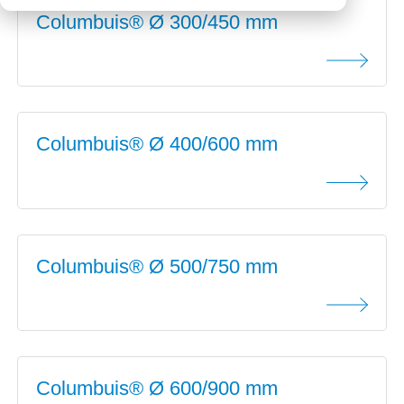
Columbuis® Ø 300/450 mm
Downloads
Mission statement
Werken bij
Toeslagen
HVO toeslag
Dieseltoeslag
Columbuis® Ø 400/600 mm
Columbuis® Ø 500/750 mm
Columbuis® Ø 600/900 mm