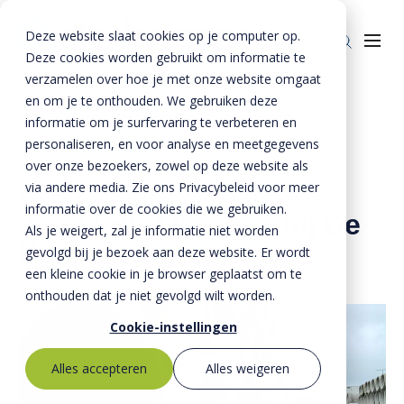
Deze website slaat cookies op je computer op.
Deze cookies worden gebruikt om informatie te
verzamelen over hoe je met onze website omgaat
en om je te onthouden. We gebruiken deze
Home
»
Nieuws
»
Joey krijgt kansen bij De Hamer en grijpt ze
informatie om je surfervaring te verbeteren en
Producten
personaliseren, en voor analyse en meetgegevens
over onze bezoekers, zowel op deze website als
Riolering
Oplossingen
via andere media. Zie ons Privacybeleid voor meer
10 februari 2026
- Bijgewerkt op
24 maart 2026
Bestrating
informatie over de cookies die we gebruiken.
BTE Groep
Joey krijgt kansen bij De
Als je weigert, zal je informatie niet worden
Hamer en grijpt ze
Onze verhalen
gevolgd bij je bezoek aan deze website. Er wordt
een kleine cookie in je browser geplaatst om te
Over ons
onthouden dat je niet gevolgd wilt worden.
Historie
Contact
Cookie-instellingen
MVO
Alles accepteren
Alles weigeren
Kernwaarden
Bestekservice