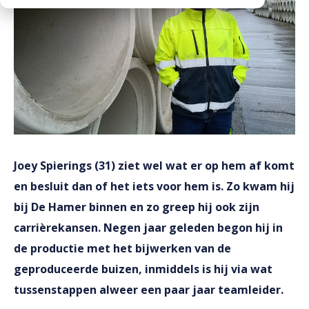
Downloads
Mission statement
Werken bij
Toeslagen
HVO toeslag
Dieseltoeslag
Joey Spierings (31) ziet wel wat er op hem af komt
en besluit dan of het iets voor hem is. Zo kwam hij
bij De Hamer binnen en zo greep hij ook zijn
carrièrekansen. Negen jaar geleden begon hij in
de productie met het bijwerken van de
geproduceerde buizen, inmiddels is hij via wat
tussenstappen alweer een paar jaar teamleider.