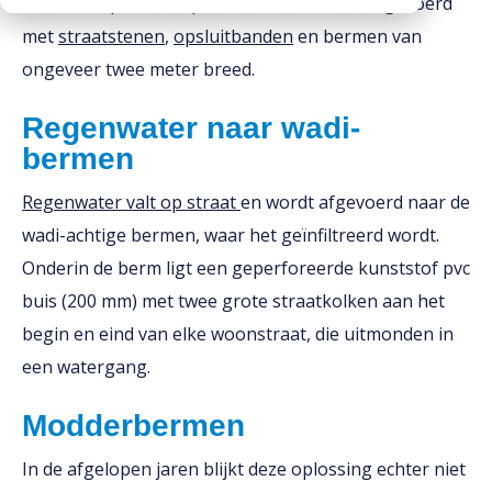
een zestal parallel lopende woonstraten, uitgevoerd
Downloads
Mission statement
met
straatstenen
,
opsluitbanden
en bermen van
ongeveer twee meter breed.
Werken bij
Toeslagen
HVO toeslag
Regenwater naar wadi-
bermen
Dieseltoeslag
Regenwater valt op straat
en wordt afgevoerd naar de
wadi-achtige bermen, waar het geïnfiltreerd wordt.
Onderin de berm ligt een geperforeerde kunststof pvc
buis (200 mm) met twee grote straatkolken aan het
begin en eind van elke woonstraat, die uitmonden in
een watergang.
Modderbermen
In de afgelopen jaren blijkt deze oplossing echter niet