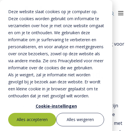
Deze website slaat cookies op je computer op.
Deze cookies worden gebruikt om informatie te
verzamelen over hoe je met onze website omgaat
en om je te onthouden. We gebruiken deze
Home
»
Projecten
»
informatie om je surfervaring te verbeteren en
Permeoblokken achter opsluitband de oplossing voor
Producten
personaliseren, en voor analyse en meetgegevens
modderberm van de woonstraat in groningen
over onze bezoekers, zowel op deze website als
Riolering
Oplossingen
via andere media. Zie ons Privacybeleid voor meer
Bestrating
informatie over de cookies die we gebruiken.
BTE Groep
Primeur in Nederland,
Als je weigert, zal je informatie niet worden
Onze verhalen
gevolgd bij je bezoek aan deze website. Er wordt
Permeo-blokken met
een kleine cookie in je browser geplaatst om te
dichte onderbak
Over ons
onthouden dat je niet gevolgd wilt worden.
Historie
Contact
In de prachtige Groningse woonwijk
Piccardthof
zijn
Cookie-instellingen
aan het begin van deze eeuw de woningen aan de
MVO
Alles accepteren
Alles weigeren
Snip gerealiseerd. De Snip is een deel van de wijk met
Kernwaarden
Bestekservice