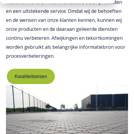
maatwerk leveren met kwalitatieve betonproducten
Downloads
Mission statement
en een uitstekende service. Omdat wij de behoeften
Werken bij
en de wensen van onze klanten kennen, kunnen wij
Toeslagen
onze producten en de daaraan gelieerde diensten
HVO toeslag
continu verbeteren. Afwijkingen en tekortkomingen
Dieseltoeslag
worden gebruikt als belangrijke informatiebron voor
procesverbeteringen.
Kwaliteitseisen