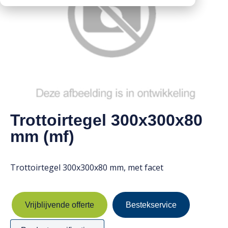
Downloads
Mission statement
Werken bij
Toeslagen
HVO toeslag
Dieseltoeslag
Trottoirtegel 300x300x80
mm (mf)
Trottoirtegel 300x300x80 mm, met facet
Vrijblijvende offerte
Bestekservice