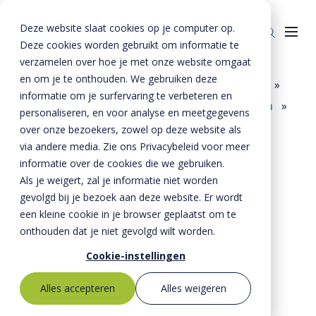
Deze website slaat cookies op je computer op.
Deze cookies worden gebruikt om informatie te
verzamelen over hoe je met onze website omgaat
en om je te onthouden. We gebruiken deze
Home
»
Producten
»
Bestrating
»
Tegels
»
informatie om je surfervaring te verbeteren en
Trottoirtegels
»
Trottoirtegels 300x300 mm
»
Producten
personaliseren, en voor analyse en meetgegevens
Trottoirtegel 300x300x80 mm mf
over onze bezoekers, zowel op deze website als
Riolering
Oplossingen
via andere media. Zie ons Privacybeleid voor meer
Bestrating
informatie over de cookies die we gebruiken.
BTE Groep
Als je weigert, zal je informatie niet worden
Onze verhalen
gevolgd bij je bezoek aan deze website. Er wordt
een kleine cookie in je browser geplaatst om te
Over ons
onthouden dat je niet gevolgd wilt worden.
Historie
Contact
Cookie-instellingen
MVO
Alles accepteren
Alles weigeren
Kernwaarden
Bestekservice