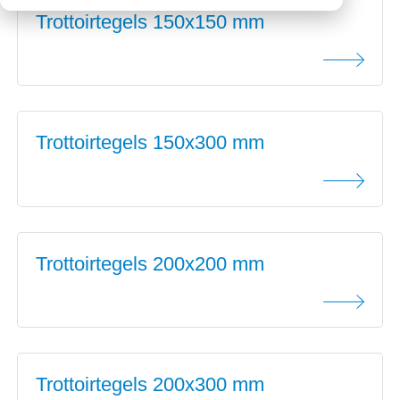
Trottoirtegels 150x150 mm
Downloads
Mission statement
Werken bij
Toeslagen
HVO toeslag
Dieseltoeslag
Trottoirtegels 150x300 mm
Trottoirtegels 200x200 mm
Trottoirtegels 200x300 mm