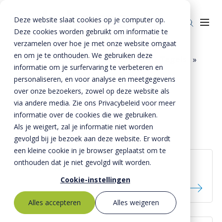
Deze website slaat cookies op je computer op.
Deze cookies worden gebruikt om informatie te
verzamelen over hoe je met onze website omgaat
en om je te onthouden. We gebruiken deze
Home
»
Producten
»
Bestrating
»
Tegels
»
informatie om je surfervaring te verbeteren en
Trottoirtegels
Producten
personaliseren, en voor analyse en meetgegevens
over onze bezoekers, zowel op deze website als
Trottoirtegels
Riolering
Oplossingen
via andere media. Zie ons Privacybeleid voor meer
Bestrating
informatie over de cookies die we gebruiken.
BTE Groep
Als je weigert, zal je informatie niet worden
Onze verhalen
gevolgd bij je bezoek aan deze website. Er wordt
een kleine cookie in je browser geplaatst om te
Over ons
onthouden dat je niet gevolgd wilt worden.
Trottoirtegels 100x200 mm
Historie
Contact
Cookie-instellingen
MVO
Alles accepteren
Alles weigeren
Kernwaarden
Bestekservice