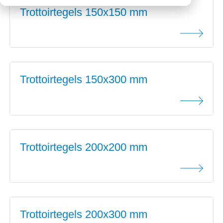
Trottoirtegels 150x150 mm
Downloads
Mission statement
Werken bij
Toeslagen
HVO toeslag
Dieseltoeslag
Trottoirtegels 150x300 mm
Trottoirtegels 200x200 mm
Trottoirtegels 200x300 mm