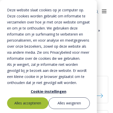
Deze website slaat cookies op je computer op.
Deze cookies worden gebruikt om informatie te
verzamelen over hoe je met onze website omgaat
en om je te onthouden. We gebruiken deze
Home
»
Producten
»
Bestrating
»
Tegels
»
informatie om je surfervaring te verbeteren en
Trottoirtegels
Producten
personaliseren, en voor analyse en meetgegevens
over onze bezoekers, zowel op deze website als
Trottoirtegels
Riolering
Oplossingen
via andere media. Zie ons Privacybeleid voor meer
Bestrating
informatie over de cookies die we gebruiken.
BTE Groep
Als je weigert, zal je informatie niet worden
Onze verhalen
gevolgd bij je bezoek aan deze website. Er wordt
een kleine cookie in je browser geplaatst om te
Over ons
onthouden dat je niet gevolgd wilt worden.
Trottoirtegels 100x200 mm
Historie
Contact
Cookie-instellingen
MVO
Alles accepteren
Alles weigeren
Kernwaarden
Bestekservice