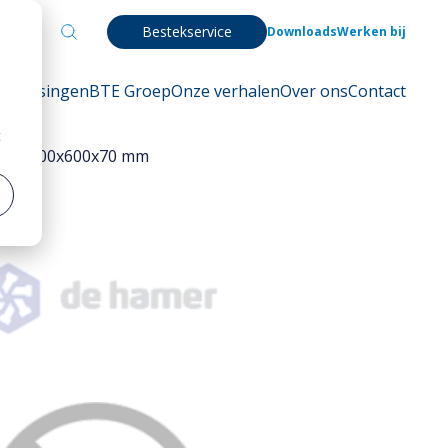
Bestekservice
Downloads
Werken bij
Oplossingen
BTE Groep
Onze verhalen
Over ons
Contact
t
tegel 200x600x70 mm