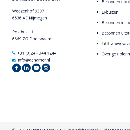
Betonnen riool
Weezenhof 9307
Ei-buizen
6536 AE Nijmegen
Betonnen inspe
Postbus 11
Betonnen uits
6669 ZG Dodewaard
Infiltratievoor
+31 (0)24 - 344 1244
Overige rioleri
info@dehamer.nl
© 2026
De Hamer Beton B.V.
www.dehamer.nl
Algemene voo