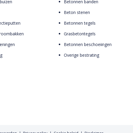
buizen
Betonnen banden
Beton stenen
ctieputten
Betonnen tegels
troombakken
Grasbetontegels
zieningen
Betonnen beschoeiingen
ng
Overige bestrating
rwaarden
Privacy policy
Cookie beleid
Disclaimer