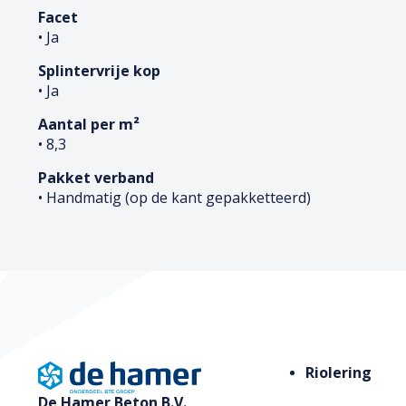
Facet
• Ja
Splintervrije kop
• Ja
Aantal per m²
• 8,3
Pakket verband
• Handmatig (op de kant gepakketteerd)
Riolering
De Hamer Beton B.V.