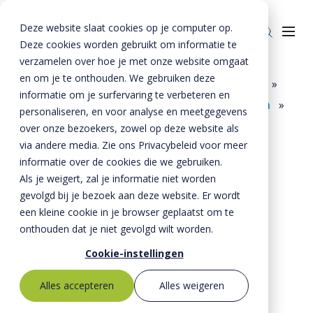
Deze website slaat cookies op je computer op.
Deze cookies worden gebruikt om informatie te
verzamelen over hoe je met onze website omgaat
en om je te onthouden. We gebruiken deze
Home
»
Producten
»
Bestrating
»
Tegels
»
informatie om je surfervaring te verbeteren en
Trottoirtegels
»
Trottoirtegels 100x200 mm
»
Producten
personaliseren, en voor analyse en meetgegevens
Trottoirtegel 100x200x70 mm
over onze bezoekers, zowel op deze website als
Riolering
Oplossingen
via andere media. Zie ons Privacybeleid voor meer
Bestrating
informatie over de cookies die we gebruiken.
BTE Groep
Als je weigert, zal je informatie niet worden
Onze verhalen
gevolgd bij je bezoek aan deze website. Er wordt
een kleine cookie in je browser geplaatst om te
Over ons
onthouden dat je niet gevolgd wilt worden.
Historie
Contact
Cookie-instellingen
MVO
Alles accepteren
Alles weigeren
Kernwaarden
Bestekservice