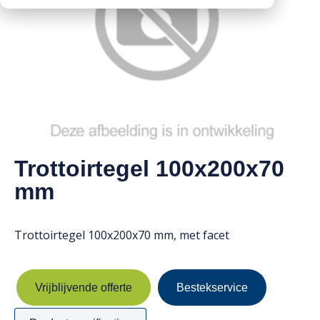
Downloads
Mission statement
Werken bij
Toeslagen
HVO toeslag
Dieseltoeslag
Trottoirtegel 100x200x70
mm
Trottoirtegel 100x200x70 mm, met facet
Vrijblijvende offerte
Bestekservice