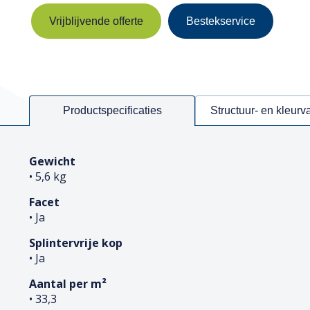
Vrijblijvende offerte
Bestekservice
Productspecificaties
Structuur- en kleurv
Gewicht
• 5,6 kg
Facet
• Ja
Splintervrije kop
• Ja
Aantal per m²
• 33,3