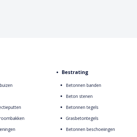
Bestrating
buizen
Betonnen banden
Beton stenen
ctieputten
Betonnen tegels
troombakken
Grasbetontegels
zieningen
Betonnen beschoeiingen