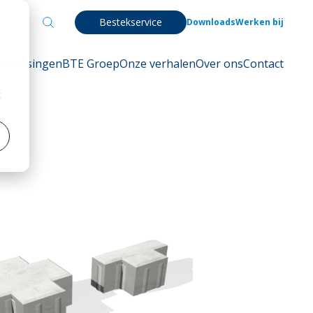
Bestekservice
Downloads
Werken bij
Oplossingen
BTE Groep
Onze verhalen
Over ons
Contact
t