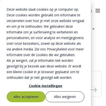
Deze website slaat cookies op je computer op.
Deze cookies worden gebruikt om informatie te
verzamelen over hoe je met onze website omgaat
en om je te onthouden. We gebruiken deze
Home
»
Producten
»
Bestrating
»
Stenen
»
informatie om je surfervaring te verbeteren en
Verbandstenen
Producten
personaliseren, en voor analyse en meetgegevens
over onze bezoekers, zowel op deze website als
Verbandstenen
Riolering
Oplossingen
via andere media. Zie ons Privacybeleid voor meer
Bestrating
informatie over de cookies die we gebruiken.
BTE Groep
Als je weigert, zal je informatie niet worden
Onze verhalen
gevolgd bij je bezoek aan deze website. Er wordt
een kleine cookie in je browser geplaatst om te
Over ons
onthouden dat je niet gevolgd wilt worden.
StoneCross 200x200x80 mm
Historie
Contact
Cookie-instellingen
MVO
Alles accepteren
Alles weigeren
Kernwaarden
Bestekservice