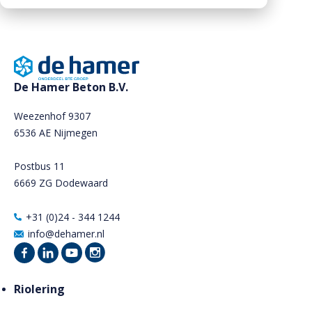
Downloads
Mission statement
Werken bij
Toeslagen
HVO toeslag
De Hamer Beton B.V.
Dieseltoeslag
Weezenhof 9307
6536 AE Nijmegen
Postbus 11
6669 ZG Dodewaard
+31 (0)24 - 344 1244
info@dehamer.nl
Riolering