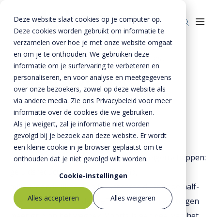
Deze website slaat cookies op je computer op.
Deze cookies worden gebruikt om informatie te
verzamelen over hoe je met onze website omgaat
en om je te onthouden. We gebruiken deze
Home
»
Oplossingen
»
Geluidsoverlast
informatie om je surfervaring te verbeteren en
Producten
Geluidsoverlast
personaliseren, en voor analyse en meetgegevens
over onze bezoekers, zowel op deze website als
Riolering
Oplossingen
via andere media. Zie ons Privacybeleid voor meer
Bestrating
informatie over de cookies die we gebruiken.
BTE Groep
Als je weigert, zal je informatie niet worden
Onze verhalen
gevolgd bij je bezoek aan deze website. Er wordt
SilenTONE
een kleine cookie in je browser geplaatst om te
Over ons
De
SilenTONE
combineert vier unieke eigenschappen:
onthouden dat je niet gevolgd wilt worden.
geluidsreductie, verkeersveiligheid,
Historie
Contact
Cookie-instellingen
milieuvriendelijkheid en kleurechtheid. Door de half-
MVO
Alles accepteren
Alles weigeren
open structuur van de SileTONE hebben voertuigen
Kernwaarden
Bestekservice
meer grip op het wegdek. Voorts is een deel van het