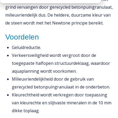
grind vervangen door gerecycled betonpuingranulaat,
Downloads
Mission statement
milieuvriendelijk dus. De heldere, duurzame kleur van
Werken bij
Toeslagen
de steen wordt met het Newtone principe bereikt.
HVO toeslag
Voordelen
Dieseltoeslag
Geluidreductie.
Verkeersveiligheid wordt vergroot door de
toegepaste halfopen structuurdeklaag, waardoor
aquaplanning wordt voorkomen.
Milieuvriendelijkheid door de gebruik van
gerecycled betonpuingranulaat in de onderbeton.
Kleurechtheid wordt verkregen door toepassing
van kleurechte en slijtvaste mineralen in de 10 mm
dikke toplaag.