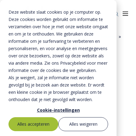
Deze website slaat cookies op je computer op.
Deze cookies worden gebruikt om informatie te
verzamelen over hoe je met onze website omgaat
en om je te onthouden. We gebruiken deze
Home
»
Producten
»
Bestrating
»
Stenen
»
informatie om je surfervaring te verbeteren en
Geluidsarme stenen
»
Producten
personaliseren, en voor analyse en meetgegevens
Dubbelklinkerformaat 210x210x80 mm zonder
over onze bezoekers, zowel op deze website als
Riolering
Oplossingen
via andere media. Zie ons Privacybeleid voor meer
schijnvoeg silentone
Bestrating
informatie over de cookies die we gebruiken.
BTE Groep
Als je weigert, zal je informatie niet worden
Onze verhalen
gevolgd bij je bezoek aan deze website. Er wordt
een kleine cookie in je browser geplaatst om te
Over ons
onthouden dat je niet gevolgd wilt worden.
Historie
Contact
Cookie-instellingen
MVO
Alles accepteren
Alles weigeren
Kernwaarden
Bestekservice