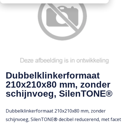
Downloads
Mission statement
Werken bij
Toeslagen
HVO toeslag
Dieseltoeslag
Dubbelklinkerformaat
210x210x80 mm, zonder
schijnvoeg, SilenTONE®
Dubbelklinkerformaat 210x210x80 mm, zonder
schijnvoeg, SilenTONE® decibel reducerend, met facet