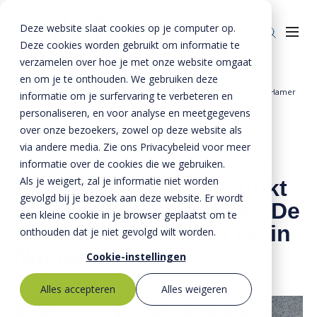
Deze website slaat cookies op je computer op.
Deze cookies worden gebruikt om informatie te
verzamelen over hoe je met onze website omgaat
en om je te onthouden. We gebruiken deze
Home
Nieuws
Na geslaagde proef duikt duurzame 4U-tegel van De Hamer
informatie om je surfervaring te verbeteren en
Producten
»
»
steeds vaker op in Nijmegen
personaliseren, en voor analyse en meetgegevens
over onze bezoekers, zowel op deze website als
Riolering
Oplossingen
via andere media. Zie ons Privacybeleid voor meer
Bestrating
informatie over de cookies die we gebruiken.
BTE Groep
4 november 2025
- Bijgewerkt op
24 maart 2026
Als je weigert, zal je informatie niet worden
Na geslaagde proef duikt
Onze verhalen
gevolgd bij je bezoek aan deze website. Er wordt
duurzame 4U-tegel van De
een kleine cookie in je browser geplaatst om te
Over ons
Hamer steeds vaker op in
onthouden dat je niet gevolgd wilt worden.
Nijmegen
Historie
Contact
Cookie-instellingen
MVO
Alles accepteren
Alles weigeren
Kernwaarden
Bestekservice