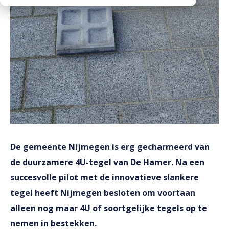
Downloads
Mission statement
Werken bij
Toeslagen
HVO toeslag
Dieseltoeslag
De gemeente Nijmegen is erg gecharmeerd van
de duurzamere 4U-tegel van De Hamer. Na een
succesvolle pilot met de innovatieve slankere
tegel heeft Nijmegen besloten om voortaan
alleen nog maar 4U of soortgelijke tegels op te
nemen in bestekken.