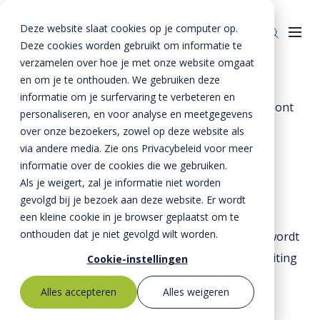
Deze website slaat cookies op je computer op.
Deze cookies worden gebruikt om informatie te
verzamelen over hoe je met onze website omgaat
en om je te onthouden. We gebruiken deze
Home
»
Projecten
»
informatie om je surfervaring te verbeteren en
Resultaatgerichte samenwerking in rotterdam loont
Producten
personaliseren, en voor analyse en meetgegevens
over onze bezoekers, zowel op deze website als
Riolering
Oplossingen
via andere media. Zie ons Privacybeleid voor meer
Resultaatgerichte
Bestrating
informatie over de cookies die we gebruiken.
BTE Groep
samenwerking in
Als je weigert, zal je informatie niet worden
Onze verhalen
gevolgd bij je bezoek aan deze website. Er wordt
Rotterdam loont
een kleine cookie in je browser geplaatst om te
Over ons
onthouden dat je niet gevolgd wilt worden.
In de wijk Hillegersberg (gemeente Rotterdam) wordt
Historie
Contact
een nieuwe woonwijk aangelegd. Voor de ontsluiting
Cookie-instellingen
aan de Ballegooijsingel moest er een nieuwe
MVO
Alles accepteren
Alles weigeren
duikerconstructie worden aangebracht.
Kernwaarden
Bestekservice