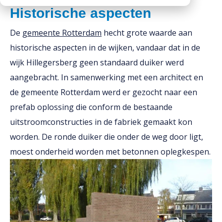
Historische aspecten
Downloads
Mission statement
De
Werken bij
gemeente Rotterdam
hecht grote waarde aan
Toeslagen
historische aspecten in de wijken, vandaar dat in de
HVO toeslag
wijk Hillegersberg geen standaard duiker werd
Dieseltoeslag
aangebracht. In samenwerking met een architect en
de gemeente Rotterdam werd er gezocht naar een
prefab oplossing die conform de bestaande
uitstroomconstructies in de fabriek gemaakt kon
worden. De ronde duiker die onder de weg door ligt,
moest onderheid worden met betonnen oplegkespen.