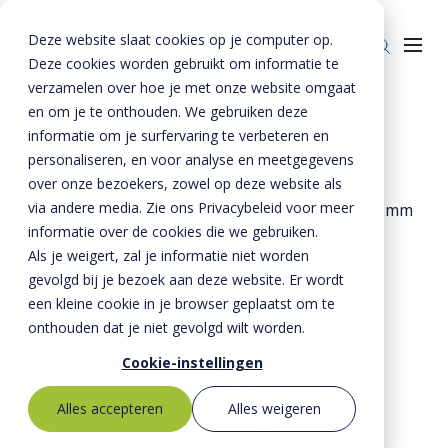
Deze website slaat cookies op je computer op.
Deze cookies worden gebruikt om informatie te
verzamelen over hoe je met onze website omgaat
en om je te onthouden. We gebruiken deze
Home
»
Producten
»
Riolering
»
informatie om je surfervaring te verbeteren en
Uitstroomvoorzieningen
»
Producten
personaliseren, en voor analyse en meetgegevens
Hamusv uitstroomvoorzieningen
»
over onze bezoekers, zowel op deze website als
Riolering
Oplossingen
via andere media. Zie ons Privacybeleid voor meer
Uitstroomvoorziening hamusv 7l inw 1500x3850 mm
Bestrating
informatie over de cookies die we gebruiken.
BTE Groep
Als je weigert, zal je informatie niet worden
Onze verhalen
gevolgd bij je bezoek aan deze website. Er wordt
een kleine cookie in je browser geplaatst om te
Over ons
onthouden dat je niet gevolgd wilt worden.
Historie
Contact
Cookie-instellingen
MVO
Alles accepteren
Alles weigeren
Kernwaarden
Bestekservice