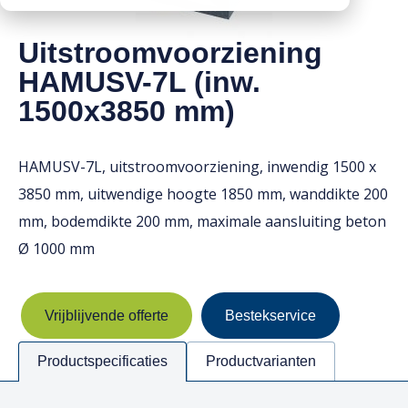
Downloads
Mission statement
Uitstroomvoorziening
Werken bij
Toeslagen
HAMUSV-7L (inw.
HVO toeslag
1500x3850 mm)
Dieseltoeslag
HAMUSV-7L, uitstroomvoorziening, inwendig 1500 x
3850 mm, uitwendige hoogte 1850 mm, wanddikte 200
mm, bodemdikte 200 mm, maximale aansluiting beton
Ø 1000 mm
Vrijblijvende offerte
Bestekservice
Productspecificaties
Productvarianten