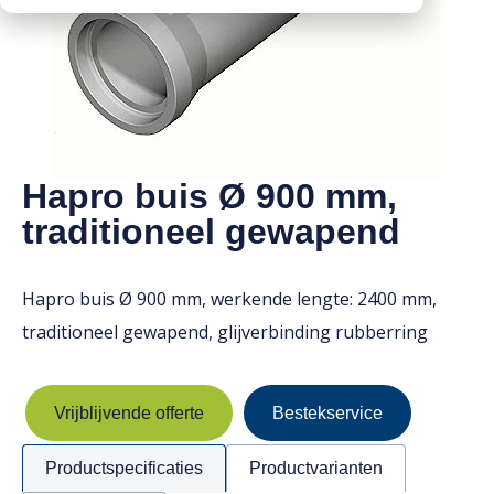
Downloads
Mission statement
Werken bij
Toeslagen
HVO toeslag
Dieseltoeslag
Hapro buis Ø 900 mm,
traditioneel gewapend
Hapro buis Ø 900 mm, werkende lengte: 2400 mm,
traditioneel gewapend, glijverbinding rubberring
Vrijblijvende offerte
Bestekservice
Productspecificaties
Productvarianten