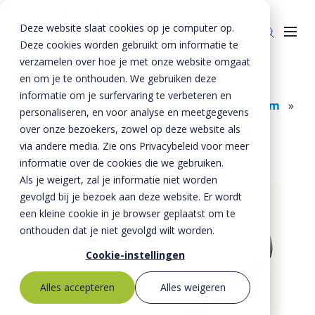
Deze website slaat cookies op je computer op.
Deze cookies worden gebruikt om informatie te
verzamelen over hoe je met onze website omgaat
en om je te onthouden. We gebruiken deze
Home
»
Producten
»
Riolering
»
informatie om je surfervaring te verbeteren en
Rioolbuizen
»
Buizen
»
Hapro buizen 900 mm
»
Producten
personaliseren, en voor analyse en meetgegevens
Hapro buis 900 mm traditioneel gewapend
over onze bezoekers, zowel op deze website als
Riolering
Oplossingen
via andere media. Zie ons Privacybeleid voor meer
Bestrating
informatie over de cookies die we gebruiken.
BTE Groep
Als je weigert, zal je informatie niet worden
Onze verhalen
gevolgd bij je bezoek aan deze website. Er wordt
een kleine cookie in je browser geplaatst om te
Over ons
onthouden dat je niet gevolgd wilt worden.
Historie
Contact
Cookie-instellingen
MVO
Alles accepteren
Alles weigeren
Kernwaarden
Bestekservice