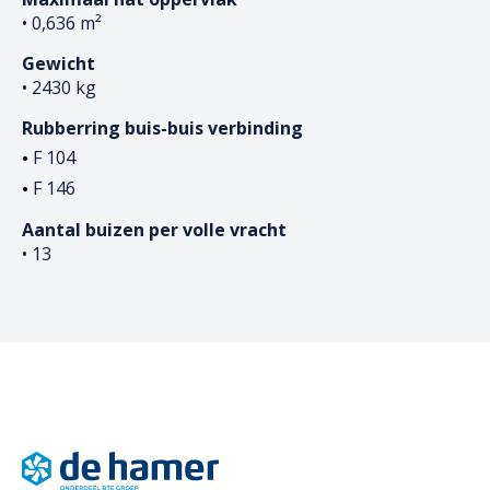
• 0,636 m²
Gewicht
• 2430 kg
Rubberring buis-buis verbinding
F 104
F 146
Aantal buizen per volle vracht
• 13