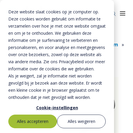
Deze website slaat cookies op je computer op.
Deze cookies worden gebruikt om informatie te
verzamelen over hoe je met onze website omgaat
en om je te onthouden. We gebruiken deze
Home
»
Producten
»
Riolering
»
informatie om je surfervaring te verbeteren en
Rioolbuizen
»
Buizen
»
Hapro buizen 800 mm
»
Producten
personaliseren, en voor analyse en meetgegevens
Hapro buis 800 mm staalvezel versterkt
over onze bezoekers, zowel op deze website als
Riolering
Oplossingen
via andere media. Zie ons Privacybeleid voor meer
Bestrating
informatie over de cookies die we gebruiken.
BTE Groep
Als je weigert, zal je informatie niet worden
Onze verhalen
gevolgd bij je bezoek aan deze website. Er wordt
een kleine cookie in je browser geplaatst om te
Over ons
onthouden dat je niet gevolgd wilt worden.
Historie
Contact
Cookie-instellingen
MVO
Alles accepteren
Alles weigeren
Kernwaarden
Bestekservice