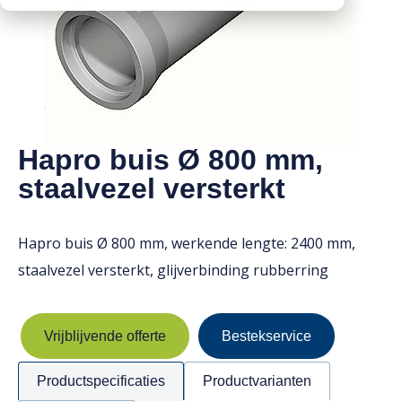
Downloads
Mission statement
Werken bij
Toeslagen
HVO toeslag
Dieseltoeslag
Hapro buis Ø 800 mm,
staalvezel versterkt
Hapro buis Ø 800 mm, werkende lengte: 2400 mm,
staalvezel versterkt, glijverbinding rubberring
Vrijblijvende offerte
Bestekservice
Productspecificaties
Productvarianten