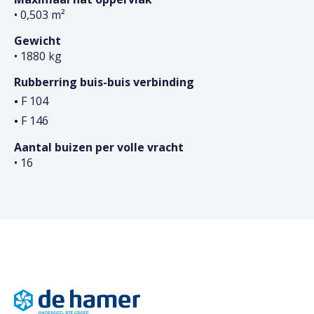
• 0,503 m²
Gewicht
• 1880 kg
Rubberring buis-buis verbinding
F 104
F 146
Aantal buizen per volle vracht
• 16