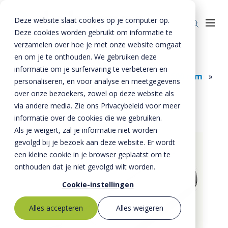
Deze website slaat cookies op je computer op.
Deze cookies worden gebruikt om informatie te
verzamelen over hoe je met onze website omgaat
en om je te onthouden. We gebruiken deze
Home
»
Producten
»
Riolering
»
informatie om je surfervaring te verbeteren en
Rioolbuizen
»
Buizen
»
Hapro buizen 500 mm
»
Producten
personaliseren, en voor analyse en meetgegevens
Hapro buis 500 mm staalvezel versterkt
over onze bezoekers, zowel op deze website als
Riolering
Oplossingen
via andere media. Zie ons Privacybeleid voor meer
Bestrating
informatie over de cookies die we gebruiken.
BTE Groep
Als je weigert, zal je informatie niet worden
Onze verhalen
gevolgd bij je bezoek aan deze website. Er wordt
een kleine cookie in je browser geplaatst om te
Over ons
onthouden dat je niet gevolgd wilt worden.
Historie
Contact
Cookie-instellingen
MVO
Alles accepteren
Alles weigeren
Kernwaarden
Bestekservice