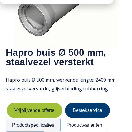
Downloads
Mission statement
Werken bij
Toeslagen
HVO toeslag
Dieseltoeslag
Hapro buis Ø 500 mm,
staalvezel versterkt
Hapro buis Ø 500 mm, werkende lengte: 2400 mm,
staalvezel versterkt, glijverbinding rubberring
Vrijblijvende offerte
Bestekservice
Productspecificaties
Productvarianten