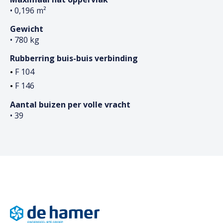
• 0,196 m²
Gewicht
• 780 kg
Rubberring buis-buis verbinding
F 104
F 146
Aantal buizen per volle vracht
• 39