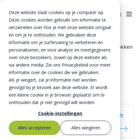
Deze website slaat cookies op je computer op.
Deze cookies worden gebruikt om informatie te
verzamelen over hoe je met onze website omgaat
en om je te onthouden. We gebruiken deze
Home
»
Producten
»
Riolering
»
informatie om je surfervaring te verbeteren en
Overige riolering
»
Zadelstukken reparatieblokken
Producten
personaliseren, en voor analyse en meetgegevens
over onze bezoekers, zowel op deze website als
Zadelstukken /
Riolering
Oplossingen
via andere media. Zie ons Privacybeleid voor meer
reparatieblokken
Bestrating
informatie over de cookies die we gebruiken.
BTE Groep
Als je weigert, zal je informatie niet worden
Onze verhalen
gevolgd bij je bezoek aan deze website. Er wordt
een kleine cookie in je browser geplaatst om te
Over ons
onthouden dat je niet gevolgd wilt worden.
Historie
Contact
Cookie-instellingen
Zadelstuk met PVC inlaat Ø 125 mm
MVO
Alles accepteren
Alles weigeren
Kernwaarden
Bestekservice