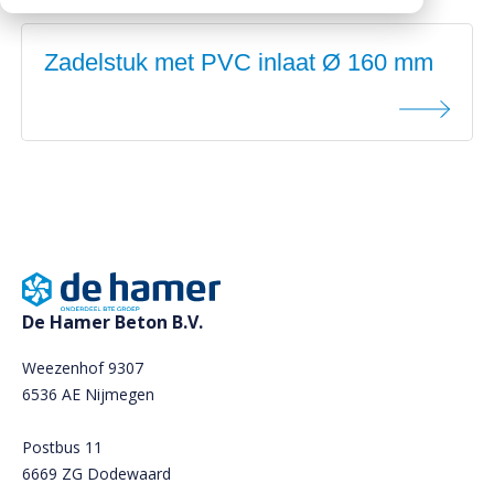
Downloads
Mission statement
Zadelstuk met PVC inlaat Ø 160 mm
Werken bij
Toeslagen
HVO toeslag
Dieseltoeslag
De Hamer Beton B.V.
Weezenhof 9307
6536 AE Nijmegen
Postbus 11
6669 ZG Dodewaard