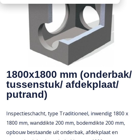
Downloads
Mission statement
Werken bij
Toeslagen
HVO toeslag
Dieseltoeslag
1800x1800 mm (onderbak/
tussenstuk/ afdekplaat/
putrand)
Inspectieschacht, type Traditioneel, inwendig 1800 x
1800 mm, wanddikte 200 mm, bodemdikte 200 mm,
opbouw bestaande uit onderbak, afdekplaat en