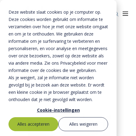
Deze website slaat cookies op je computer op.
Deze cookies worden gebruikt om informatie te
verzamelen over hoe je met onze website omgaat
en om je te onthouden. We gebruiken deze
Home
»
Producten
»
Riolering
»
informatie om je surfervaring te verbeteren en
Inspectieschachten
»
Schachten
»
Producten
personaliseren, en voor analyse en meetgegevens
Inspectieschachten 1800 x 1800 mm
»
over onze bezoekers, zowel op deze website als
Riolering
Oplossingen
via andere media. Zie ons Privacybeleid voor meer
1800x1800 mm onderbak tussenstuk afdekplaat
Bestrating
informatie over de cookies die we gebruiken.
BTE Groep
putrand
Als je weigert, zal je informatie niet worden
Onze verhalen
gevolgd bij je bezoek aan deze website. Er wordt
een kleine cookie in je browser geplaatst om te
Over ons
onthouden dat je niet gevolgd wilt worden.
Historie
Contact
Cookie-instellingen
MVO
Alles accepteren
Alles weigeren
Kernwaarden
Bestekservice