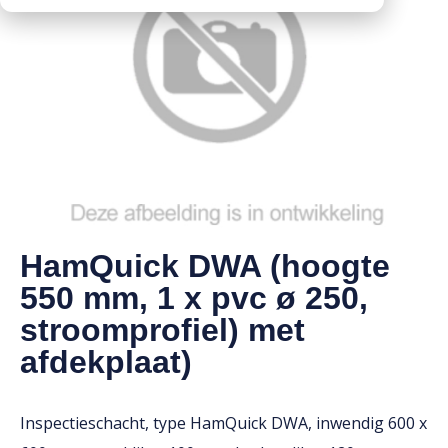
Downloads
Mission statement
Werken bij
Toeslagen
HVO toeslag
Dieseltoeslag
HamQuick DWA (hoogte
550 mm, 1 x pvc ø 250,
stroomprofiel) met
afdekplaat)
Inspectieschacht, type HamQuick DWA, inwendig 600 x