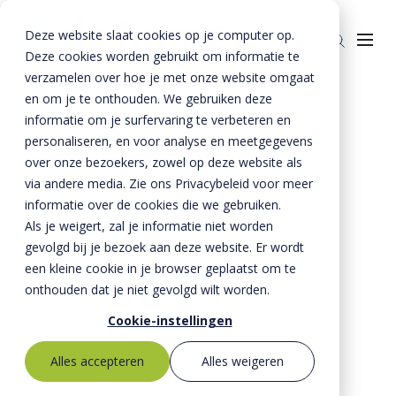
Deze website slaat cookies op je computer op.
Deze cookies worden gebruikt om informatie te
verzamelen over hoe je met onze website omgaat
en om je te onthouden. We gebruiken deze
Home
»
Producten
»
Riolering
»
informatie om je surfervaring te verbeteren en
Inspectieschachten
»
Hamquick
»
Producten
personaliseren, en voor analyse en meetgegevens
Hamquick dwa hoogte 550 mm 1 x pvc 250
over onze bezoekers, zowel op deze website als
Riolering
Oplossingen
via andere media. Zie ons Privacybeleid voor meer
stroomprofiel met afdekplaat
Bestrating
informatie over de cookies die we gebruiken.
BTE Groep
Als je weigert, zal je informatie niet worden
Onze verhalen
gevolgd bij je bezoek aan deze website. Er wordt
een kleine cookie in je browser geplaatst om te
Over ons
onthouden dat je niet gevolgd wilt worden.
Historie
Contact
Cookie-instellingen
MVO
Alles accepteren
Alles weigeren
Kernwaarden
Bestekservice