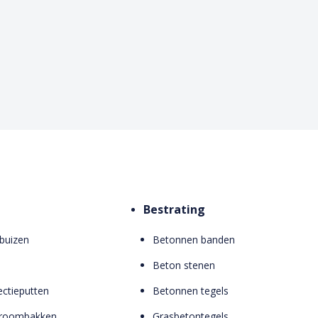
Bestrating
buizen
Betonnen banden
Beton stenen
ctieputten
Betonnen tegels
troombakken
Grasbetontegels