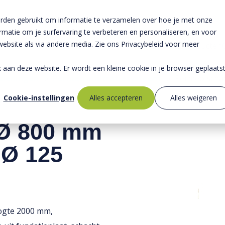
rden gebruikt om informatie te verzamelen over hoe je met onze
atie om je surfervaring te verbeteren en personaliseren, en voor
bsite als via andere media. Zie ons Privacybeleid voor meer
Producten
ek aan deze website. Er wordt een kleine cookie in je browser geplaats
rzieningen
»
Permeo infiltratiesysteem
»
Permeo scha
Cookie-instellingen
Alles accepteren
Alles weigeren
Ø 800 mm
 Ø 125
ogte 2000 mm,