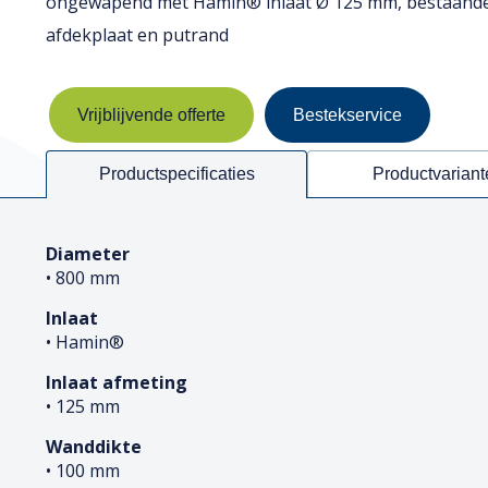
ongewapend met Hamin® inlaat Ø 125 mm, bestaande u
afdekplaat en putrand
Vrijblijvende offerte
Bestekservice
Productspecificaties
Productvariant
Diameter
• 800 mm
Inlaat
• Hamin®
Inlaat afmeting
• 125 mm
Wanddikte
• 100 mm