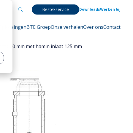
Bestekservice
Downloads
Werken bij
Oplossingen
BTE Groep
Onze verhalen
Over ons
Contact
t
cht 800 mm met hamin inlaat 125 mm