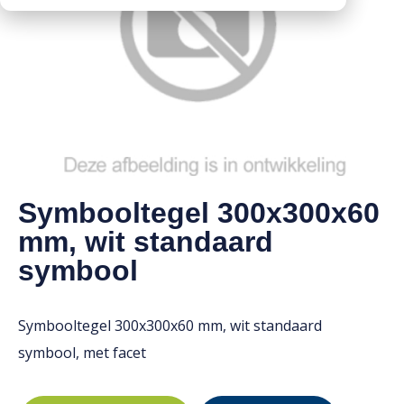
Downloads
Mission statement
Werken bij
Toeslagen
HVO toeslag
Dieseltoeslag
Symbooltegel 300x300x60
mm, wit standaard
symbool
Symbooltegel 300x300x60 mm, wit standaard
symbool, met facet