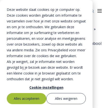
Deze website slaat cookies op je computer op.
Deze cookies worden gebruikt om informatie te
verzamelen over hoe je met onze website omgaat
en om je te onthouden. We gebruiken deze
Home
»
Producten
»
Bestrating
»
Tegels
»
informatie om je surfervaring te verbeteren en
Veiligheidstegels
»
Producten
personaliseren, en voor analyse en meetgegevens
Symbooltegel 300x300x60 mm wit standaard symbool
over onze bezoekers, zowel op deze website als
Riolering
Oplossingen
via andere media. Zie ons Privacybeleid voor meer
Bestrating
informatie over de cookies die we gebruiken.
BTE Groep
Als je weigert, zal je informatie niet worden
Onze verhalen
gevolgd bij je bezoek aan deze website. Er wordt
een kleine cookie in je browser geplaatst om te
Over ons
onthouden dat je niet gevolgd wilt worden.
Historie
Contact
Cookie-instellingen
MVO
Alles accepteren
Alles weigeren
Kernwaarden
Bestekservice