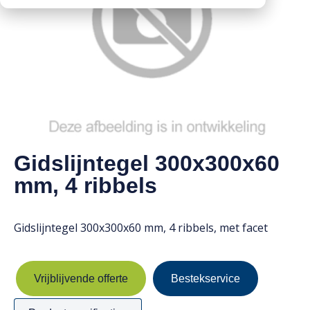
Downloads
Mission statement
Werken bij
Toeslagen
HVO toeslag
Dieseltoeslag
Gidslijntegel 300x300x60
mm, 4 ribbels
Gidslijntegel 300x300x60 mm, 4 ribbels, met facet
Vrijblijvende offerte
Bestekservice