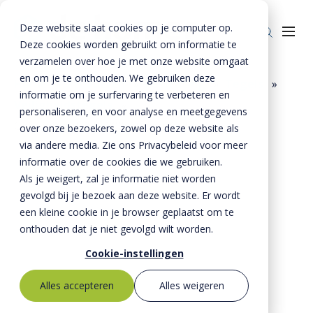
Deze website slaat cookies op je computer op.
Deze cookies worden gebruikt om informatie te
verzamelen over hoe je met onze website omgaat
en om je te onthouden. We gebruiken deze
Home
»
Producten
»
Bestrating
»
Tegels
»
informatie om je surfervaring te verbeteren en
Veiligheidstegels
»
Producten
personaliseren, en voor analyse en meetgegevens
Gidslijntegel 300x300x60 mm 4 ribbels
over onze bezoekers, zowel op deze website als
Riolering
Oplossingen
via andere media. Zie ons Privacybeleid voor meer
Bestrating
informatie over de cookies die we gebruiken.
BTE Groep
Als je weigert, zal je informatie niet worden
Onze verhalen
gevolgd bij je bezoek aan deze website. Er wordt
een kleine cookie in je browser geplaatst om te
Over ons
onthouden dat je niet gevolgd wilt worden.
Historie
Contact
Cookie-instellingen
MVO
Alles accepteren
Alles weigeren
Kernwaarden
Bestekservice