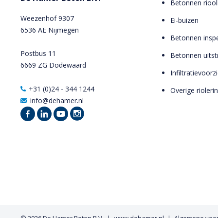
Betonnen riool
Weezenhof 9307
Ei-buizen
6536 AE Nijmegen
Betonnen inspe
Postbus 11
Betonnen uits
6669 ZG Dodewaard
Infiltratievoor
+31 (0)24 - 344 1244
Overige rioleri
info@dehamer.nl
© 2026
De Hamer Beton B.V.
www.dehamer.nl
Algemene voo