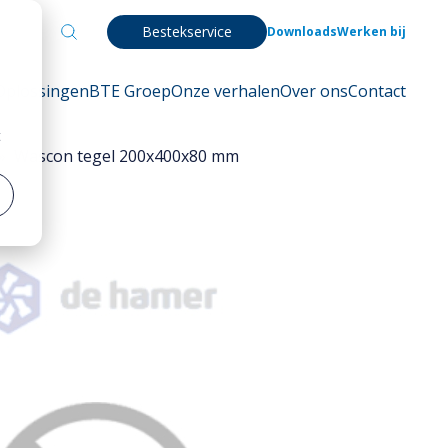
Bestekservice
Downloads
Werken bij
Oplossingen
BTE Groep
Onze verhalen
Over ons
Contact
t
»
Wascon tegel 200x400x80 mm