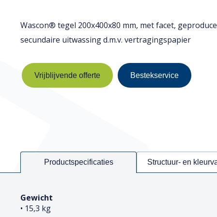
Wascon® tegel 200x400x80 mm, met facet, geproducee
secundaire uitwassing d.m.v. vertragingspapier
Vrijblijvende offerte
Bestekservice
Productspecificaties
Structuur- en kleurv
Gewicht
• 15,3 kg