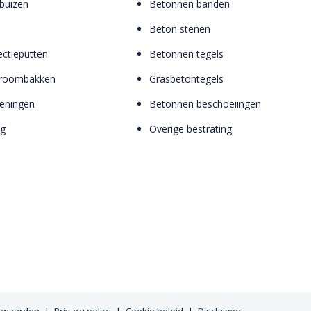
buizen
Betonnen banden
Beton stenen
ctieputten
Betonnen tegels
troombakken
Grasbetontegels
zieningen
Betonnen beschoeiingen
ng
Overige bestrating
rwaarden
Privacy policy
Cookie beleid
Disclaimer