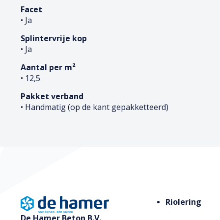
Facet
• Ja
Splintervrije kop
• Ja
Aantal per m²
• 12,5
Pakket verband
• Handmatig (op de kant gepakketteerd)
Riolering
De Hamer Beton B.V.