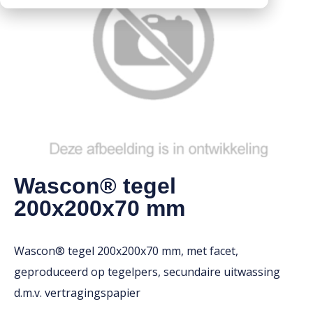
Downloads
Mission statement
Werken bij
Toeslagen
HVO toeslag
Dieseltoeslag
Wascon® tegel
200x200x70 mm
Wascon® tegel 200x200x70 mm, met facet,
geproduceerd op tegelpers, secundaire uitwassing
d.m.v. vertragingspapier