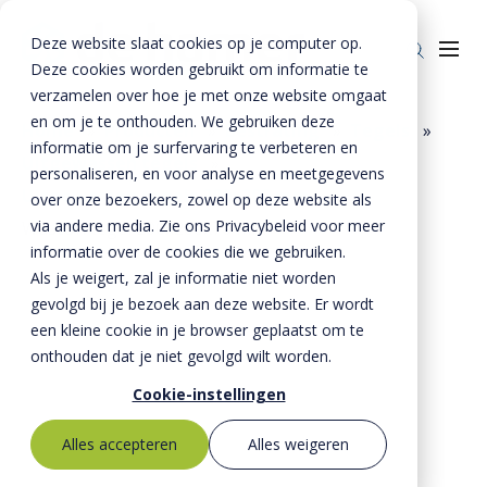
Deze website slaat cookies op je computer op.
Deze cookies worden gebruikt om informatie te
verzamelen over hoe je met onze website omgaat
en om je te onthouden. We gebruiken deze
Home
»
Producten
»
Bestrating
»
Tegels
»
informatie om je surfervaring te verbeteren en
Uitgewassen tegels
»
Producten
personaliseren, en voor analyse en meetgegevens
Uitgewassen tegels 200x200 mm
»
over onze bezoekers, zowel op deze website als
Riolering
Oplossingen
via andere media. Zie ons Privacybeleid voor meer
Wascon tegel 200x200x70 mm
Bestrating
informatie over de cookies die we gebruiken.
BTE Groep
Als je weigert, zal je informatie niet worden
Onze verhalen
gevolgd bij je bezoek aan deze website. Er wordt
een kleine cookie in je browser geplaatst om te
Over ons
onthouden dat je niet gevolgd wilt worden.
Historie
Contact
Cookie-instellingen
MVO
Alles accepteren
Alles weigeren
Kernwaarden
Bestekservice