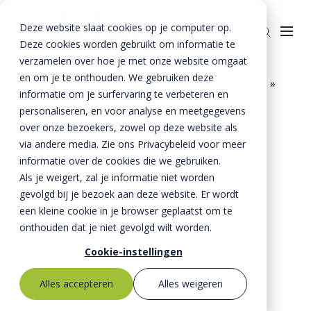
Deze website slaat cookies op je computer op.
Deze cookies worden gebruikt om informatie te
verzamelen over hoe je met onze website omgaat
en om je te onthouden. We gebruiken deze
Home
»
Producten
»
Bestrating
»
Tegels
»
informatie om je surfervaring te verbeteren en
Uitgewassen tegels
»
Producten
personaliseren, en voor analyse en meetgegevens
Uitgewassen tegels 100x200 mm
»
over onze bezoekers, zowel op deze website als
Riolering
Oplossingen
via andere media. Zie ons Privacybeleid voor meer
Wascon tegel 100x200x60 mm
Bestrating
informatie over de cookies die we gebruiken.
BTE Groep
Als je weigert, zal je informatie niet worden
Onze verhalen
gevolgd bij je bezoek aan deze website. Er wordt
een kleine cookie in je browser geplaatst om te
Over ons
onthouden dat je niet gevolgd wilt worden.
Historie
Contact
Cookie-instellingen
MVO
Alles accepteren
Alles weigeren
Kernwaarden
Bestekservice