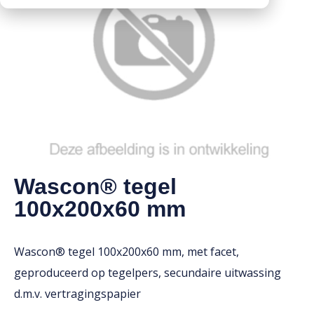
Downloads
Mission statement
Werken bij
Toeslagen
HVO toeslag
Dieseltoeslag
Wascon® tegel
100x200x60 mm
Wascon® tegel 100x200x60 mm, met facet,
geproduceerd op tegelpers, secundaire uitwassing
d.m.v. vertragingspapier