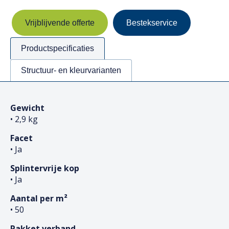
Vrijblijvende offerte
Bestekservice
Productspecificaties
Structuur- en kleurvarianten
Gewicht
• 2,9 kg
Facet
• Ja
Splintervrije kop
• Ja
Aantal per m²
• 50
Pakket verband