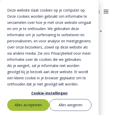
Deze website slaat cookies op je computer op.
Deze cookies worden gebruikt om informatie te
verzamelen over hoe je met onze website omgaat
en om je te onthouden. We gebruiken deze
Home
»
Producten
»
Bestrating
»
Tegels
»
informatie om je surfervaring te verbeteren en
Milieutegels
»
Producten
personaliseren, en voor analyse en meetgegevens
Waterpasserende tegel 300x300x60 mm
over onze bezoekers, zowel op deze website als
Riolering
Oplossingen
via andere media. Zie ons Privacybeleid voor meer
Bestrating
informatie over de cookies die we gebruiken.
BTE Groep
Als je weigert, zal je informatie niet worden
Onze verhalen
gevolgd bij je bezoek aan deze website. Er wordt
een kleine cookie in je browser geplaatst om te
Over ons
onthouden dat je niet gevolgd wilt worden.
Historie
Contact
Cookie-instellingen
MVO
Alles accepteren
Alles weigeren
Kernwaarden
Bestekservice