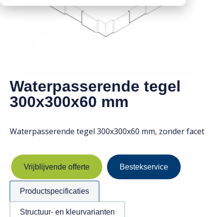
Downloads
Mission statement
Werken bij
Toeslagen
HVO toeslag
Dieseltoeslag
Waterpasserende tegel
300x300x60 mm
Waterpasserende tegel 300x300x60 mm, zonder facet
Vrijblijvende offerte
Bestekservice
Productspecificaties
Structuur- en kleurvarianten