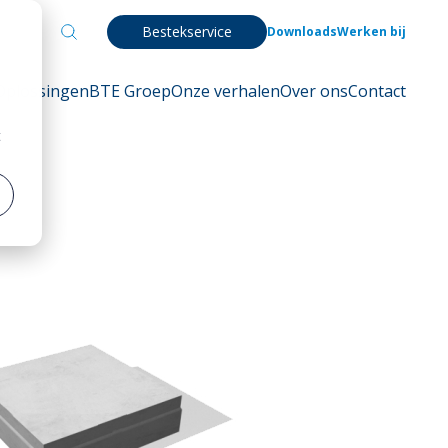
Bestekservice
Downloads
Werken bij
Oplossingen
BTE Groep
Onze verhalen
Over ons
Contact
t