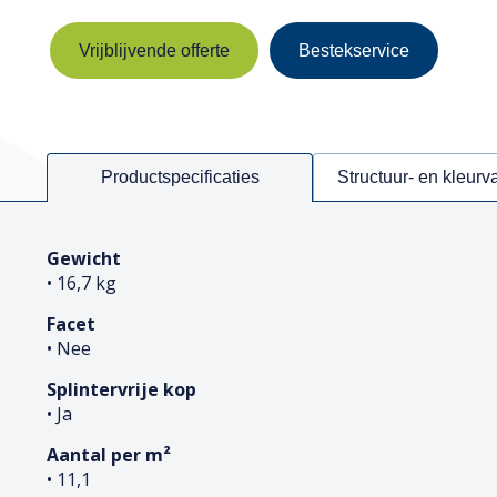
Vrijblijvende offerte
Bestekservice
Productspecificaties
Structuur- en kleurv
Gewicht
• 16,7 kg
Facet
• Nee
Splintervrije kop
• Ja
Aantal per m²
• 11,1