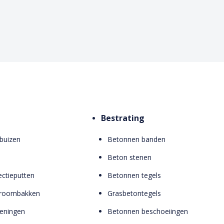
Bestrating
buizen
Betonnen banden
Beton stenen
ctieputten
Betonnen tegels
troombakken
Grasbetontegels
zieningen
Betonnen beschoeiingen