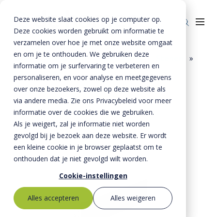
Deze website slaat cookies op je computer op.
Deze cookies worden gebruikt om informatie te
verzamelen over hoe je met onze website omgaat
en om je te onthouden. We gebruiken deze
Home
»
Producten
»
Bestrating
»
Stenen
»
informatie om je surfervaring te verbeteren en
Milieustenen
»
Permeo stone 210x105x80 mm
Producten
personaliseren, en voor analyse en meetgegevens
over onze bezoekers, zowel op deze website als
Riolering
Oplossingen
via andere media. Zie ons Privacybeleid voor meer
Bestrating
informatie over de cookies die we gebruiken.
BTE Groep
Als je weigert, zal je informatie niet worden
Onze verhalen
gevolgd bij je bezoek aan deze website. Er wordt
een kleine cookie in je browser geplaatst om te
Over ons
onthouden dat je niet gevolgd wilt worden.
Historie
Contact
Cookie-instellingen
MVO
Alles accepteren
Alles weigeren
Kernwaarden
Bestekservice