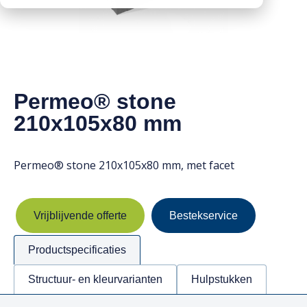
Downloads
Mission statement
Werken bij
Toeslagen
HVO toeslag
Permeo® stone
Dieseltoeslag
210x105x80 mm
Permeo® stone 210x105x80 mm, met facet
Vrijblijvende offerte
Bestekservice
Productspecificaties
Structuur- en kleurvarianten
Hulpstukken