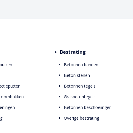
Bestrating
buizen
Betonnen banden
Beton stenen
ctieputten
Betonnen tegels
troombakken
Grasbetontegels
zieningen
Betonnen beschoeiingen
ng
Overige bestrating