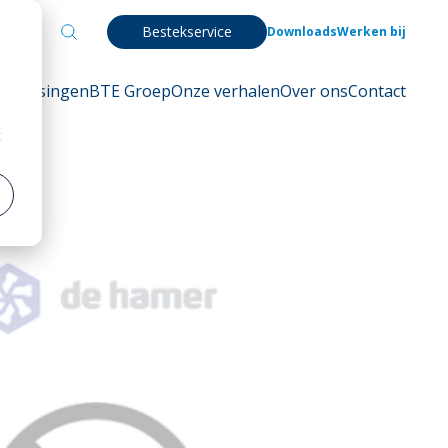
Bestekservice
Downloads
Werken bij
Oplossingen
BTE Groep
Onze verhalen
Over ons
Contact
t
1