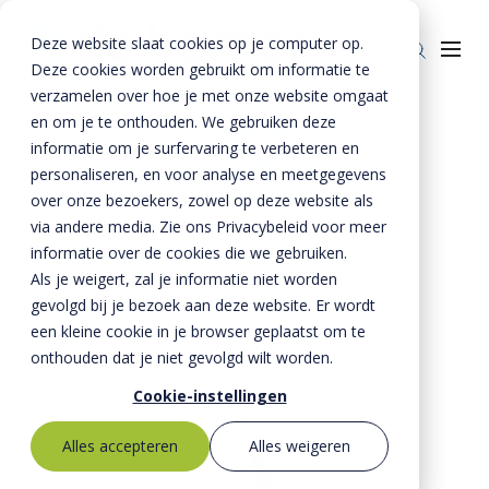
Deze website slaat cookies op je computer op.
Deze cookies worden gebruikt om informatie te
verzamelen over hoe je met onze website omgaat
en om je te onthouden. We gebruiken deze
Home
»
Producten
»
Bestrating
»
informatie om je surfervaring te verbeteren en
Overige bestrating
»
Parabola s
»
Producten
personaliseren, en voor analyse en meetgegevens
Parabola 250 mm hoogte 250 mm
over onze bezoekers, zowel op deze website als
Riolering
Oplossingen
via andere media. Zie ons Privacybeleid voor meer
Bestrating
informatie over de cookies die we gebruiken.
BTE Groep
Als je weigert, zal je informatie niet worden
Onze verhalen
gevolgd bij je bezoek aan deze website. Er wordt
een kleine cookie in je browser geplaatst om te
Over ons
onthouden dat je niet gevolgd wilt worden.
Historie
Contact
Cookie-instellingen
MVO
Alles accepteren
Alles weigeren
Kernwaarden
Bestekservice