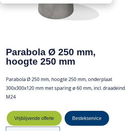
Downloads
Mission statement
Werken bij
Toeslagen
HVO toeslag
Dieseltoeslag
Parabola Ø 250 mm,
hoogte 250 mm
Parabola Ø 250 mm, hoogte 250 mm, onderplaat
300x300x120 mm met sparing ø 60 mm, incl. draadeind
M24
Vrijblijvende offerte
Bestekservice