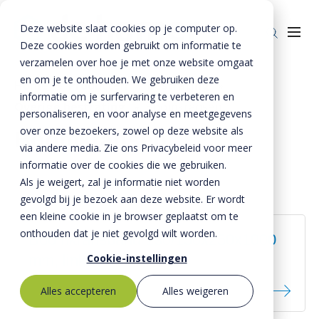
Deze website slaat cookies op je computer op.
Deze cookies worden gebruikt om informatie te
verzamelen over hoe je met onze website omgaat
en om je te onthouden. We gebruiken deze
Home
»
Producten
»
Bestrating
»
informatie om je surfervaring te verbeteren en
Overige bestrating
»
Boomkransen
Producten
personaliseren, en voor analyse en meetgegevens
over onze bezoekers, zowel op deze website als
Boomkransen
Riolering
Oplossingen
via andere media. Zie ons Privacybeleid voor meer
Bestrating
informatie over de cookies die we gebruiken.
BTE Groep
Als je weigert, zal je informatie niet worden
Onze verhalen
gevolgd bij je bezoek aan deze website. Er wordt
een kleine cookie in je browser geplaatst om te
Over ons
onthouden dat je niet gevolgd wilt worden.
Boomkransband 130/150x250x1000
Historie
Contact
Cookie-instellingen
mm, links
MVO
Alles accepteren
Alles weigeren
Kernwaarden
Bestekservice