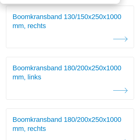
Downloads
Mission statement
Boomkransband 130/150x250x1000
Werken bij
Toeslagen
mm, rechts
HVO toeslag
Dieseltoeslag
Boomkransband 180/200x250x1000
mm, links
Boomkransband 180/200x250x1000
mm, rechts