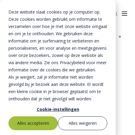
Deze website slaat cookies op je computer op.
Deze cookies worden gebruikt om informatie te
verzamelen over hoe je met onze website omgaat
en om je te onthouden. We gebruiken deze
Home
»
Producten
»
Bestrating
»
Banden
»
informatie om je surfervaring te verbeteren en
Trottoirbanden
»
Producten
personaliseren, en voor analyse en meetgegevens
Trottoirband 180 200x250x1000 mm
over onze bezoekers, zowel op deze website als
Riolering
Oplossingen
via andere media. Zie ons Privacybeleid voor meer
Bestrating
informatie over de cookies die we gebruiken.
BTE Groep
Als je weigert, zal je informatie niet worden
Onze verhalen
gevolgd bij je bezoek aan deze website. Er wordt
een kleine cookie in je browser geplaatst om te
Over ons
onthouden dat je niet gevolgd wilt worden.
Historie
Contact
Cookie-instellingen
MVO
Alles accepteren
Alles weigeren
Kernwaarden
Bestekservice