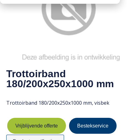
Downloads
Mission statement
Werken bij
Toeslagen
HVO toeslag
Dieseltoeslag
Trottoirband
180/200x250x1000 mm
Trottoirband 180/200x250x1000 mm, visbek
Vrijblijvende offerte
Bestekservice