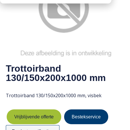
Downloads
Mission statement
Werken bij
Toeslagen
HVO toeslag
Dieseltoeslag
Trottoirband
130/150x200x1000 mm
Trottoirband 130/150x200x1000 mm, visbek
Vrijblijvende offerte
Bestekservice