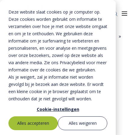
Deze website slaat cookies op je computer op.
Deze cookies worden gebruikt om informatie te
verzamelen over hoe je met onze website omgaat
en om je te onthouden. We gebruiken deze
Home
»
Producten
»
Bestrating
»
Banden
»
informatie om je surfervaring te verbeteren en
Trottoirbanden
»
Producten
personaliseren, en voor analyse en meetgegevens
Trottoirband 130 150x200x1000 mm
over onze bezoekers, zowel op deze website als
Riolering
Oplossingen
via andere media. Zie ons Privacybeleid voor meer
Bestrating
informatie over de cookies die we gebruiken.
BTE Groep
Als je weigert, zal je informatie niet worden
Onze verhalen
gevolgd bij je bezoek aan deze website. Er wordt
een kleine cookie in je browser geplaatst om te
Over ons
onthouden dat je niet gevolgd wilt worden.
Historie
Contact
Cookie-instellingen
MVO
Alles accepteren
Alles weigeren
Kernwaarden
Bestekservice