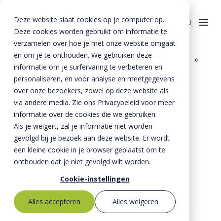
Deze website slaat cookies op je computer op.
Deze cookies worden gebruikt om informatie te
verzamelen over hoe je met onze website omgaat
en om je te onthouden. We gebruiken deze
Home
»
Producten
»
Bestrating
»
Banden
»
informatie om je surfervaring te verbeteren en
Opsluitprojectbanden
»
Producten
personaliseren, en voor analyse en meetgegevens
Opsluitprojectband 200x300x1000 mm
over onze bezoekers, zowel op deze website als
Riolering
Oplossingen
via andere media. Zie ons Privacybeleid voor meer
Bestrating
informatie over de cookies die we gebruiken.
BTE Groep
Als je weigert, zal je informatie niet worden
Onze verhalen
gevolgd bij je bezoek aan deze website. Er wordt
een kleine cookie in je browser geplaatst om te
Over ons
onthouden dat je niet gevolgd wilt worden.
Historie
Contact
Cookie-instellingen
MVO
Alles accepteren
Alles weigeren
Kernwaarden
Bestekservice