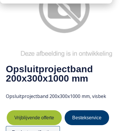
Downloads
Mission statement
Werken bij
Toeslagen
HVO toeslag
Dieseltoeslag
Opsluitprojectband
200x300x1000 mm
Opsluitprojectband 200x300x1000 mm, visbek
Vrijblijvende offerte
Bestekservice