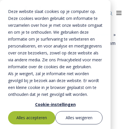
Deze website slaat cookies op je computer op.
Deze cookies worden gebruikt om informatie te
verzamelen over hoe je met onze website omgaat
en om je te onthouden. We gebruiken deze
Home
»
Producten
»
Bestrating
»
Banden
»
informatie om je surfervaring te verbeteren en
Opsluitbanden
»
Opsluitband 100x200x1000 mm
Producten
personaliseren, en voor analyse en meetgegevens
over onze bezoekers, zowel op deze website als
Riolering
Oplossingen
via andere media. Zie ons Privacybeleid voor meer
Bestrating
informatie over de cookies die we gebruiken.
BTE Groep
Als je weigert, zal je informatie niet worden
Onze verhalen
gevolgd bij je bezoek aan deze website. Er wordt
een kleine cookie in je browser geplaatst om te
Over ons
onthouden dat je niet gevolgd wilt worden.
Historie
Contact
Cookie-instellingen
MVO
Alles accepteren
Alles weigeren
Kernwaarden
Bestekservice