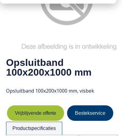
Downloads
Mission statement
Werken bij
Toeslagen
HVO toeslag
Dieseltoeslag
Opsluitband
100x200x1000 mm
Opsluitband 100x200x1000 mm, visbek
Vrijblijvende offerte
Bestekservice
Productspecificaties