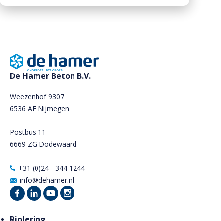
Downloads
Mission statement
Werken bij
Toeslagen
HVO toeslag
Dieseltoeslag
De Hamer Beton B.V.
Weezenhof 9307
6536 AE Nijmegen
Postbus 11
6669 ZG Dodewaard
+31 (0)24 - 344 1244
info@dehamer.nl
Riolering