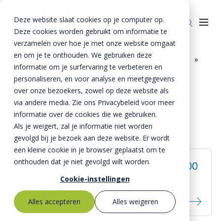
Deze website slaat cookies op je computer op.
Deze cookies worden gebruikt om informatie te
verzamelen over hoe je met onze website omgaat
en om je te onthouden. We gebruiken deze
Home
»
Producten
»
Bestrating
»
Banden
»
informatie om je surfervaring te verbeteren en
Oploopprojectbanden
Producten
personaliseren, en voor analyse en meetgegevens
over onze bezoekers, zowel op deze website als
Oploopprojectbanden
Riolering
Oplossingen
via andere media. Zie ons Privacybeleid voor meer
Bestrating
informatie over de cookies die we gebruiken.
BTE Groep
Als je weigert, zal je informatie niet worden
Onze verhalen
gevolgd bij je bezoek aan deze website. Er wordt
een kleine cookie in je browser geplaatst om te
Over ons
onthouden dat je niet gevolgd wilt worden.
Oploopprojectband 30/600x280x1000
Historie
Contact
Cookie-instellingen
mm
MVO
Alles accepteren
Alles weigeren
Kernwaarden
Bestekservice