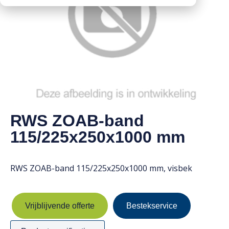
Downloads
Mission statement
Werken bij
Toeslagen
HVO toeslag
Dieseltoeslag
RWS ZOAB-band
115/225x250x1000 mm
RWS ZOAB-band 115/225x250x1000 mm, visbek
Vrijblijvende offerte
Bestekservice