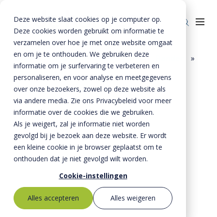
Deze website slaat cookies op je computer op.
Deze cookies worden gebruikt om informatie te
verzamelen over hoe je met onze website omgaat
en om je te onthouden. We gebruiken deze
Home
»
Producten
»
Bestrating
»
Banden
»
informatie om je surfervaring te verbeteren en
Milieubanden
»
Producten
personaliseren, en voor analyse en meetgegevens
Rws zoab band 115 225x250x1000 mm
over onze bezoekers, zowel op deze website als
Riolering
Oplossingen
via andere media. Zie ons Privacybeleid voor meer
Bestrating
informatie over de cookies die we gebruiken.
BTE Groep
Als je weigert, zal je informatie niet worden
Onze verhalen
gevolgd bij je bezoek aan deze website. Er wordt
een kleine cookie in je browser geplaatst om te
Over ons
onthouden dat je niet gevolgd wilt worden.
Historie
Contact
Cookie-instellingen
MVO
Alles accepteren
Alles weigeren
Kernwaarden
Bestekservice