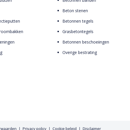
buizen
Betonnen banden
Beton stenen
ctieputten
Betonnen tegels
troombakken
Grasbetontegels
zieningen
Betonnen beschoeiingen
ng
Overige bestrating
rwaarden
Privacy policy
Cookie beleid
Disclaimer