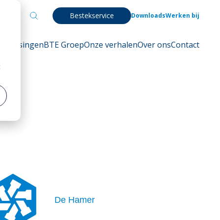
Bestekservice
Downloads
Werken bij
Oplossingen
BTE Groep
Onze verhalen
Over ons
Contact
t
De Hamer