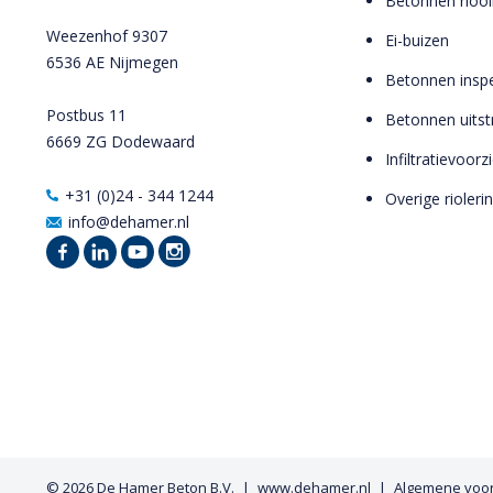
Betonnen riool
Weezenhof 9307
Ei-buizen
6536 AE Nijmegen
Betonnen inspe
Postbus 11
Betonnen uits
6669 ZG Dodewaard
Infiltratievoor
+31 (0)24 - 344 1244
Overige rioleri
info@dehamer.nl
© 2026
De Hamer Beton B.V.
www.dehamer.nl
Algemene voo