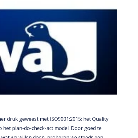
er druk geweest met ISO9001:2015; het Quality
het plan-do-check-act model. Door goed te
at we willen doen, proberen we steeds een