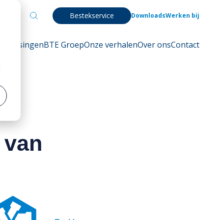
Bestekservice
Downloads
Werken bij
Oplossingen
BTE Groep
Onze verhalen
Over ons
Contact
t
 van