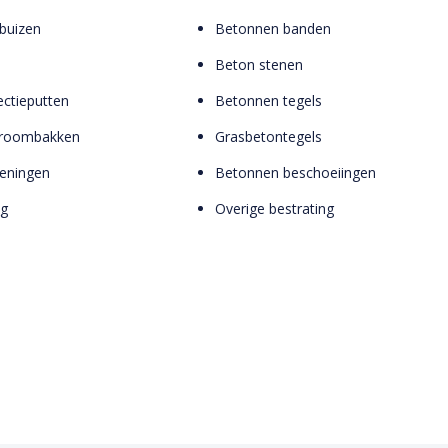
buizen
Betonnen banden
Beton stenen
ctieputten
Betonnen tegels
troombakken
Grasbetontegels
zieningen
Betonnen beschoeiingen
ng
Overige bestrating