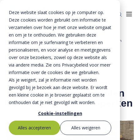
Deze website slaat cookies op je computer op.
Deze cookies worden gebruikt om informatie te
verzamelen over hoe je met onze website omgaat
en om je te onthouden. We gebruiken deze
Home
Nieuws
BTE Nederland neemt maatregelen om nadelen van
informatie om je surfervaring te verbeteren en
Producten
»
»
laagwater te beperken
personaliseren, en voor analyse en meetgegevens
over onze bezoekers, zowel op deze website als
Riolering
Oplossingen
via andere media. Zie ons Privacybeleid voor meer
Bestrating
informatie over de cookies die we gebruiken.
BTE Groep
10 januari 2019
- Bijgewerkt op
23 januari 2026
Als je weigert, zal je informatie niet worden
BTE Nederland neemt
Onze verhalen
gevolgd bij je bezoek aan deze website. Er wordt
maatregelen om nadelen
een kleine cookie in je browser geplaatst om te
Over ons
van laagwater te beperken
onthouden dat je niet gevolgd wilt worden.
Historie
Contact
Cookie-instellingen
MVO
Alles accepteren
Alles weigeren
Kernwaarden
Bestekservice