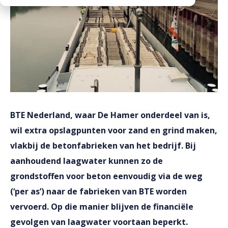
Downloads
Mission statement
Werken bij
Toeslagen
HVO toeslag
Dieseltoeslag
BTE Nederland, waar De Hamer onderdeel van is,
wil extra opslagpunten voor zand en grind maken,
vlakbij de betonfabrieken van het bedrijf. Bij
aanhoudend laagwater kunnen zo de
grondstoffen voor beton eenvoudig via de weg
(‘per as’) naar de fabrieken van BTE worden
vervoerd. Op die manier blijven de financiële
gevolgen van laagwater voortaan beperkt.