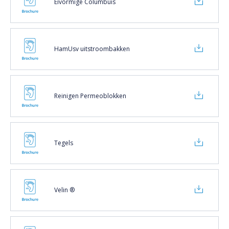
Eivormige Columbuis
HamUsv uitstroombakken
Reinigen Permeoblokken
Tegels
Velin ®