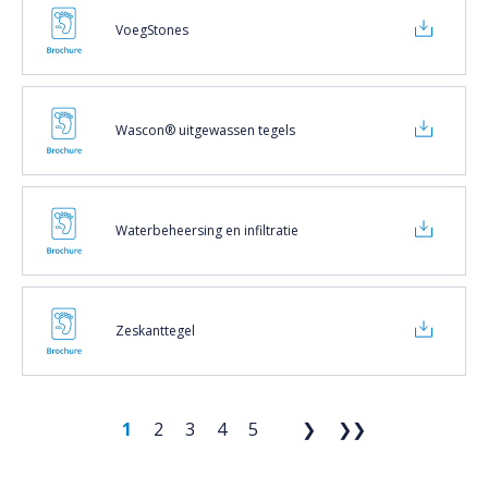
VoegStones
Wascon® uitgewassen tegels
Waterbeheersing en infiltratie
Zeskanttegel
1
2
3
4
5
❯
❯❯