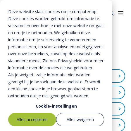
Deze website slaat cookies op je computer op.
Deze cookies worden gebruikt om informatie te
verzamelen over hoe je met onze website omgaat
en om je te onthouden. We gebruiken deze
Home
»
Downloads
informatie om je surfervaring te verbeteren en
Producten
Downloads
personaliseren, en voor analyse en meetgegevens
over onze bezoekers, zowel op deze website als
Riolering
Oplossingen
via andere media. Zie ons Privacybeleid voor meer
Verfijn je zoekresultaat
Bestrating
informatie over de cookies die we gebruiken.
BTE Groep
Als je weigert, zal je informatie niet worden
Download zoeken
Onze verhalen
gevolgd bij je bezoek aan deze website. Er wordt
een kleine cookie in je browser geplaatst om te
Over ons
Categorie
onthouden dat je niet gevolgd wilt worden.
Historie
Contact
Cookie-instellingen
Riolering
Folders / Brochures / Flyers (21)
MVO
Alles accepteren
Alles weigeren
Certificaten (23)
Bestrating
Kernwaarden
Bestekservice
Rioolbuizen (4)
Verwerkingsadviezen (18)